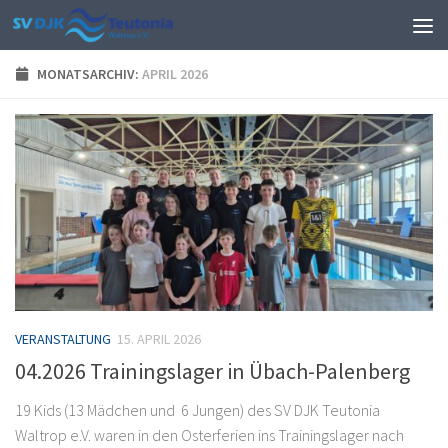
Zum Inhalt springen
MONATSARCHIV:
APRIL 2026
VERANSTALTUNG
15. APRIL 2026
04.2026 Trainingslager in Übach-Palenberg
19 Kids (13 Mädchen und 6 Jungen) des SV DJK Teutonia
Waltrop e.V. waren in den Osterferien ins Trainingslager nach