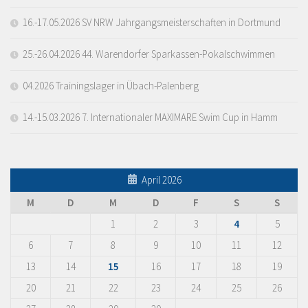
16.-17.05.2026 SV NRW Jahrgangsmeisterschaften in Dortmund
25.-26.04.2026 44. Warendorfer Sparkassen-Pokalschwimmen
04.2026 Trainingslager in Übach-Palenberg
14.-15.03.2026 7. Internationaler MAXIMARE Swim Cup in Hamm
April 2026
M
D
M
D
F
S
S
1
2
3
4
5
6
7
8
9
10
11
12
13
14
15
16
17
18
19
20
21
22
23
24
25
26