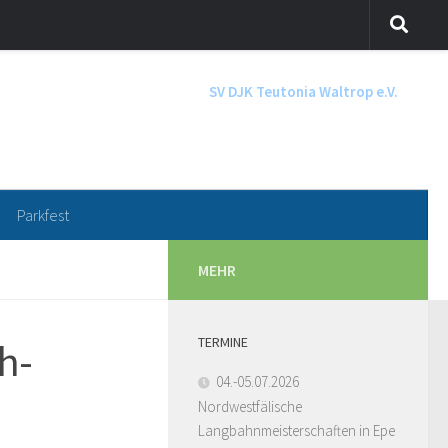
SV DJK Teutonia Waltrop e.V.
Parkfest
MEHR
TERMINE
h-
04.-05.07.2026
Nordwestfälische
Langbahnmeisterschaften in Epe