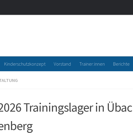
a Waltrop e.V.
Kinderschutzkonzept
Vorstand
Trainer:innen
Berichte
TALTUNG
2026 Trainingslager in Übac
enberg