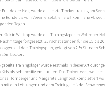
r Freude der Kids, wurde das letzte Trockentraining am Sam
ine Runde Eis vom Verein ersetzt, eine willkommene Abwech
ngenden Tagen.
zurück in Waltrop wurde das Trainingslager im Waltroper Hal
 Nachmittage fortgesetzt. Zunächst standen für die 15 bis 20 
 joggen auf dem Trainingsplan, gefolgt von 2 ½ Stunden Sc
n 25m Becken.
igeteilte Trainingslager wurde erstmals in dieser Art durch
 Kids als sehr positiv empfunden. Das Trainerteam, welches
onas Hornberger und Margarete Langhorst komplettiert wur
en mit den Leistungen und dem Trainingsfleiß der Schwimmer