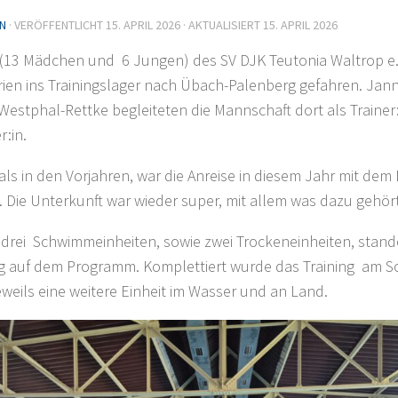
N
· VERÖFFENTLICHT
15. APRIL 2026
· AKTUALISIERT
15. APRIL 2026
 (13 Mädchen und 6 Jungen) des SV DJK Teutonia Waltrop e.
rien ins Trainingslager nach Übach-Palenberg gefahren. Jan
Westphal-Rettke begleiteten die Mannschaft dort als Trainer
r:in.
als in den Vorjahren, war die Anreise in diesem Jahr mit dem 
 Die Unterkunft war wieder super, mit allem was dazu gehört
 drei Schwimmeinheiten, sowie zwei Trockeneinheiten, stand
 auf dem Programm. Komplettiert wurde das Training am 
eweils eine weitere Einheit im Wasser und an Land.