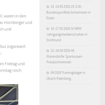
23.-24.05.2026 20. DJK-
Bundessportfest-Schwimmen in
V. waren in den
Essen
nis Hornberger und
:in und
16.-17.05.2026 SV NRW
Jahrgangsmeisterschaften in
Dortmund
Bus organisiert
25.-26.04.2026 44.
.
Warendorfer Sparkassen-
Pokalschwimmen
en Freitag und
Sonntag noch
04.2026 Trainingslager in
Übach-Palenberg