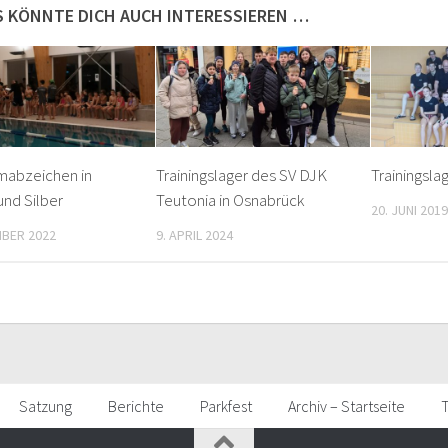
S KÖNNTE DICH AUCH INTERESSIEREN …
abzeichen in
Trainingslager des SV DJK
Trainingsla
nd Silber
Teutonia in Osnabrück
20. JUNI 2019
MBER 2022
9. APRIL 2024
Satzung
Berichte
Parkfest
Archiv – Startseite
T