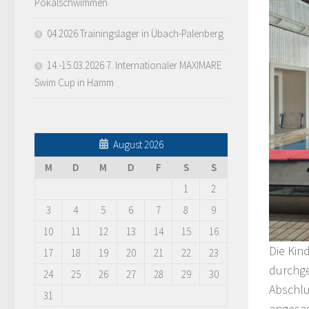
Pokalschwimmen
04.2026 Trainingslager in Übach-Palenberg
14.-15.03.2026 7. Internationaler MAXIMARE
Swim Cup in Hamm
August 2026
M
D
M
D
F
S
S
1
2
3
4
5
6
7
8
9
10
11
12
13
14
15
16
Die Kin
17
18
19
20
21
22
23
durchge
24
25
26
27
28
29
30
Abschl
31
angesag