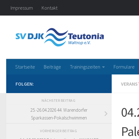
Impressum
Kontakt
Zum Inhalt springen
SV DJK Teutoni
Startseite
Beiträge
Trainingszeiten
Formulare
FOLGEN:
VERANS
NÄCHSTER BEITRAG
04.
25.-26.04.2026 44. Warendorfer
Sparkassen-Pokalschwimmen
Pal
VORHERIGER BEITRAG