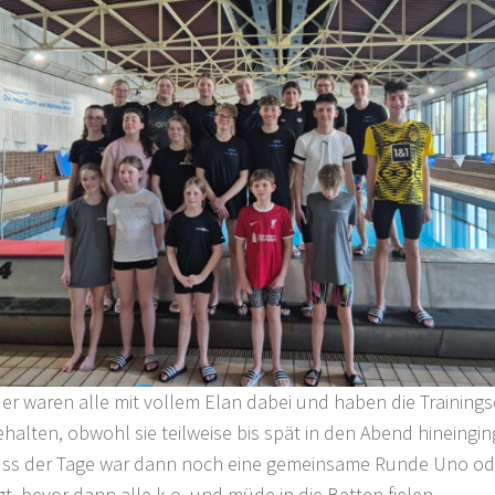
der waren alle mit vollem Elan dabei und haben die Trainings
halten, obwohl sie teilweise bis spät in den Abend hineingi
uss der Tage war dann noch eine gemeinsame Runde Uno 
t, bevor dann alle k.o. und müde in die Betten fielen.