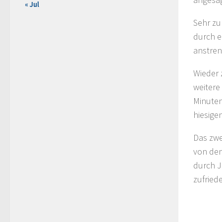
« Jul
Sehr zu
durch e
anstre
Wieder 
weitere
Minuten
hiesige
Das zwe
von den
durch J
zufried