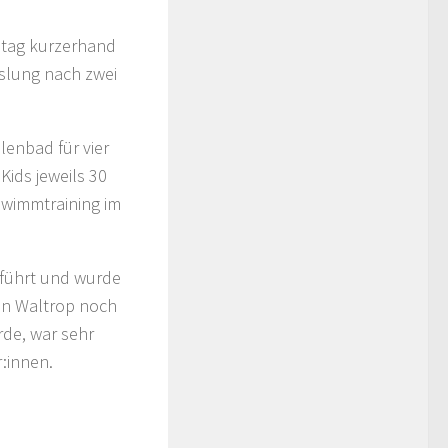
stag kurzerhand
slung nach zwei
lenbad für vier
Kids jeweils 30
hwimmtraining im
geführt und wurde
 in Waltrop noch
de, war sehr
:innen.