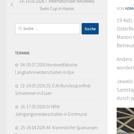
14.-15.03.2026 7. Internationaler MAXIMARE
VON
ADMI
Swim Cup in Hamm
19 Kids
Suche
Osterfe
nach:
Marion 
Betreue
TERMINE
Anders 
04.-05.07.2026 Nordwestfälische
worden.
Langbahnmeisterschaften in Epe
Jeweils
23.-24.05.2026 20. DJK-Bundessportfest-
Samstag
Schwimmen in Essen
durch j
16.-17.05.2026 SV NRW
Jahrgangsmeisterschaften in Dortmund
25.-26.04.2026 44. Warendorfer Sparkassen-