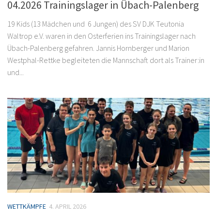
04.2026 Trainingslager in Übach-Palenberg
19 Kids (13 Mädchen und 6 Jungen) des SV DJK Teutonia
Waltrop e.V. waren in den Osterferien ins Trainingslager nach
Übach-Palenberg gefahren. Jannis Hornberger und Marion
Westphal-Rettke begleiteten die Mannschaft dort als Trainer:in
und...
WETTKÄMPFE
4. APRIL 2026