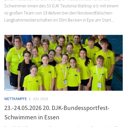
Schwimmer:innen des SV DJK Teutonia Waltrop e.V. mit einem
so großen Team von 19 Aktiven bei den Nordwestfälischen-
Langbahnmeisterschaften im 50m Becken in Epe am Start....
WETTKÄMPFE
8. JULI 2026
23.-24.05.2026 20. DJK-Bundessportfest-
Schwimmen in Essen