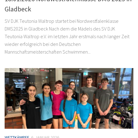
Gladbeck
SV DJK Teutonia Waltrop startet bei Nordwestfalenklasse
DMS2025 in Gladbeck Nach dem die Mädels des SV DJK
Teutonia Waltrop e.V. im letzten Jahr erstmals nach langer Zeit
wieder erfolgreich bei den Deutschen
Mannschaftsmeisterschaften Schwimmen...
WETTKÄMPFE
6. JANUAR 2026