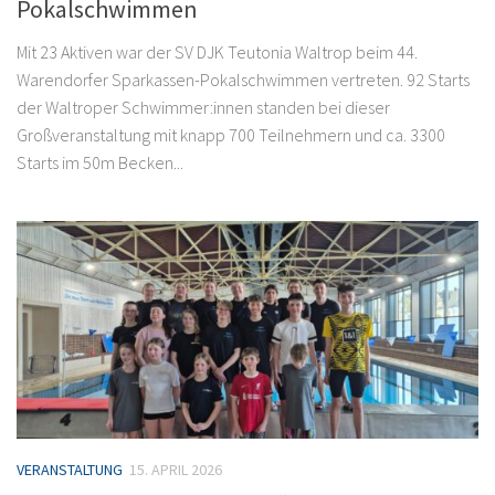
Pokalschwimmen
Mit 23 Aktiven war der SV DJK Teutonia Waltrop beim 44.
Warendorfer Sparkassen-Pokalschwimmen vertreten. 92 Starts
der Waltroper Schwimmer:innen standen bei dieser
Großveranstaltung mit knapp 700 Teilnehmern und ca. 3300
Starts im 50m Becken...
VERANSTALTUNG
15. APRIL 2026