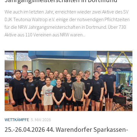
Wie auch im letzten Jahr, erreichten wieder zwei Aktive des SV
DJK Teutonia Waltrop e.V. einige der notwendigen Pflichtzeiten
für die NRW Jahrgangsmeisterschaften in Dortmund. Über 730
Aktive aus 110 Vereinen aus NRW waren...
WETTKÄMPFE
5. MAI 2026
25.-26.04.2026 44. Warendorfer Sparkassen-