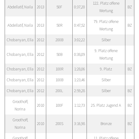
122. Platz offene
Abdellatif, Naila
2013
50F
0:37,20
BZ
Wertung
79. Platz offene
Abdellatif, Naila
2013
50R
0:47,52
BZ
Wertung
Chobanyan, Ella
2012
200B
3:02,22
Silber
9. Platz offene
Chobanyan, Ella
2012
50B
0:38,09
Wertung
Chobanyan, Ella
2012
100R
1:28,06
9. Platz
BZ
Chobanyan, Ella
2012
100B
1:23,46
Silber
Chobanyan, Ella
2012
200L
2:59,28
Silber
BZ
Groothoff,
2010
100F
1:12,73
25. Platz Jugend A
BZ
Norina
Groothoff,
2010
200S
3:16,98
Bronze
BZ
Norina
Groothoff,
11. Platz offene