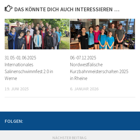
DAS KÖNNTE DICH AUCH INTERESSIEREN …
31.05.-01.06.2025
06.-07.12.2025
Internationales
Nordwestfälische
Salinenschwimmfest 2.0 in
Kurzbahnmeisterschaften 2025
Werne
in Rheine
19. JUNI 2025
6. JANUAR 2026
FOLGEN:
NÄCHSTER BEITRAG