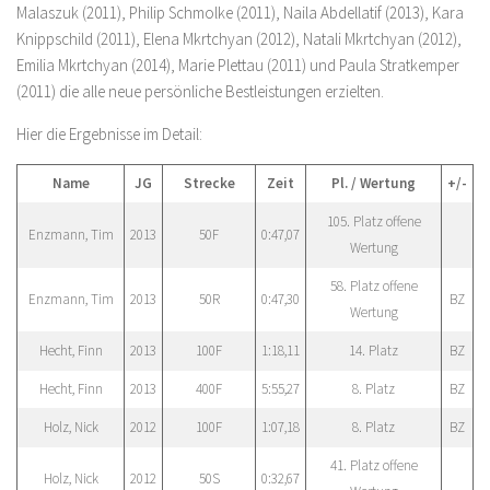
Malaszuk (2011), Philip Schmolke (2011), Naila Abdellatif (2013), Kara
Knippschild (2011), Elena Mkrtchyan (2012), Natali Mkrtchyan (2012),
Emilia Mkrtchyan (2014), Marie Plettau (2011) und Paula Stratkemper
(2011) die alle neue persönliche Bestleistungen erzielten.
Hier die Ergebnisse im Detail:
Name
JG
Strecke
Zeit
Pl. / Wertung
+/-
105. Platz offene
Enzmann, Tim
2013
50F
0:47,07
Wertung
58. Platz offene
Enzmann, Tim
2013
50R
0:47,30
BZ
Wertung
Hecht, Finn
2013
100F
1:18,11
14. Platz
BZ
Hecht, Finn
2013
400F
5:55,27
8. Platz
BZ
Holz, Nick
2012
100F
1:07,18
8. Platz
BZ
41. Platz offene
Holz, Nick
2012
50S
0:32,67