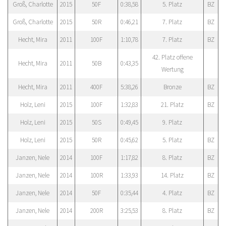
Groß, Charlotte
2015
50F
0:38,58
5. Platz
BZ
Groß, Charlotte
2015
50R
0:46,21
7. Platz
BZ
Hecht, Mira
2011
100F
1:10,78
7. Platz
BZ
42. Platz offene
Hecht, Mira
2011
50B
0:43,35
Wertung
Hecht, Mira
2011
400F
5:38,26
Bronze
BZ
Holz, Leni
2015
100F
1:32,83
21. Platz
BZ
Holz, Leni
2015
50S
0:49,45
9. Platz
Holz, Leni
2015
50R
0:45,62
5. Platz
BZ
Janzen, Nele
2014
100F
1:17,82
8. Platz
BZ
Janzen, Nele
2014
100R
1:33,93
14. Platz
BZ
Janzen, Nele
2014
50F
0:35,44
4. Platz
BZ
Janzen, Nele
2014
200R
3:25,53
8. Platz
BZ