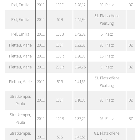
Piel, Emilia
2011
100F
1:28,12
30. Platz
BZ
51. Platz offene
Piel, Emilia
2011
50B
0:45,94
Wertung
Piel, Emilia
2011
100B
1:42,32
5. Platz
Plettau, Marie
2011
100F
1:22,80
26. Platz
BZ
Plettau, Marie
2011
100R
1:36,30
15. Platz
Plettau, Marie
2011
200R
3:24,75
9. Platz
BZ
53. Platz offene
Plettau, Marie
2011
50R
0:41,63
Wertung
Stratkemper,
2011
100F
1:18,33
20. Platz
BZ
Paula
Stratkemper,
2011
100R
1:37,20
16. Platz
BZ
Paula
Stratkemper,
81. Platz offene
2011
50S
0:45,56