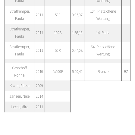
Paula
Wertung
Stratkemper,
104. Platz offene
2011
50F
0:35,07
Paula
Wertung
Stratkemper,
2011
100S
1:56,19
14. Platz
Paula
Stratkemper,
64. Platz offene
2011
50R
0:44,08
Paula
Wertung
Groothoff,
2010
4x100F
5:00,40
Bronze
BZ
Norina
Kiwus, Elissa
2009
Janzen, Nele
2014
Hecht, Mira
2011