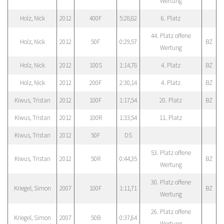
Wertung
Holz, Nick
2012
400F
5:28,82
6. Platz
44. Platz offene
Holz, Nick
2012
50F
0:29,57
BZ
Wertung
Holz, Nick
2012
100S
1:14,78
4. Platz
BZ
Holz, Nick
2012
200F
2:30,14
4. Platz
BZ
Kiwus, Tristan
2012
100F
1:17,54
20. Platz
BZ
Kiwus, Tristan
2012
100R
1:33,54
11. Platz
Kiwus, Tristan
2012
50F
DS
53. Platz offene
Kiwus, Tristan
2012
50R
0:44,35
BZ
Wertung
30. Platz offene
Kriegel, Simon
2007
100F
1:11,71
BZ
Wertung
26. Platz offene
Kriegel, Simon
2007
50B
0:37,64
Wertung