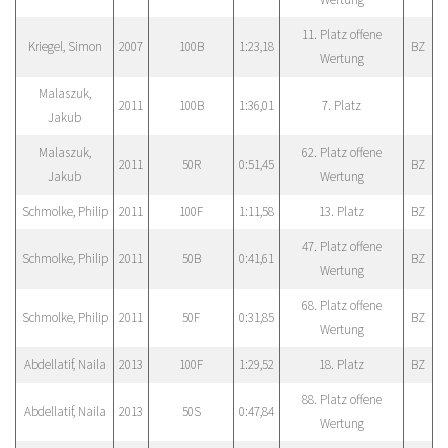
11. Platz offene
Kriegel, Simon
2007
100B
1:23,18
BZ
Wertung
Malaszuk,
2011
100B
1:36,01
7. Platz
Jakub
Malaszuk,
62. Platz offene
2011
50R
0:51,45
BZ
Jakub
Wertung
Schmolke, Philip
2011
100F
1:11,58
13. Platz
BZ
47. Platz offene
Schmolke, Philip
2011
50B
0:41,61
BZ
Wertung
68. Platz offene
Schmolke, Philip
2011
50F
0:31,85
BZ
Wertung
Abdellatif, Naila
2013
100F
1:29,52
18. Platz
BZ
88. Platz offene
Abdellatif, Naila
2013
50S
0:47,84
Wertung