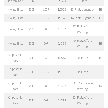
Janzen, Nele
2014
200F
2:58,24
8. Platz
Kiwus, Elissa
2009
100F
1:15,26
30. Platz Jugend A
BZ
Kiwus, Elissa
2009
100R
1:33,43
14. Platz Jugend A
BZ
87. Platz offene
Kiwus, Elissa
2009
50F
0:33,74
Wertung
45. Platz offene
Kiwus, Elissa
2009
50R
0:40,39
BZ
Wertung
Knippschild,
2011
100F
1:25,80
28. Platz
BZ
Kara
Knippschild,
2011
100R
1:50,72
18. Platz
Kara
Knippschild,
131. Platz offene
2011
50F
0:38,10
BZ
Kara
Wertung
Knippschild,
80. Platz offene
2011
50R
0:47,83
Kara
Wertung