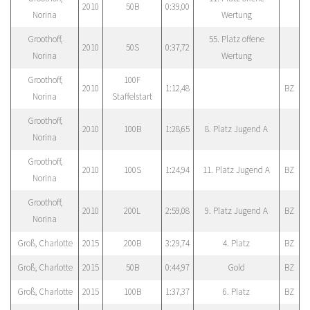
2010
50B
0:39,00
Norina
Wertung
Groothoff,
55. Platz offene
2010
50S
0:37,72
Norina
Wertung
Groothoff,
100F
2010
1:12,48
BZ
Norina
Staffelstart
Groothoff,
2010
100B
1:28,65
8. Platz Jugend A
Norina
Groothoff,
2010
100S
1:24,94
11. Platz Jugend A
BZ
Norina
Groothoff,
2010
200L
2:59,08
9. Platz Jugend A
BZ
Norina
Groß, Charlotte
2015
200B
3:29,74
4. Platz
BZ
Groß, Charlotte
2015
50B
0:44,97
Gold
BZ
Groß, Charlotte
2015
100B
1:37,37
6. Platz
BZ