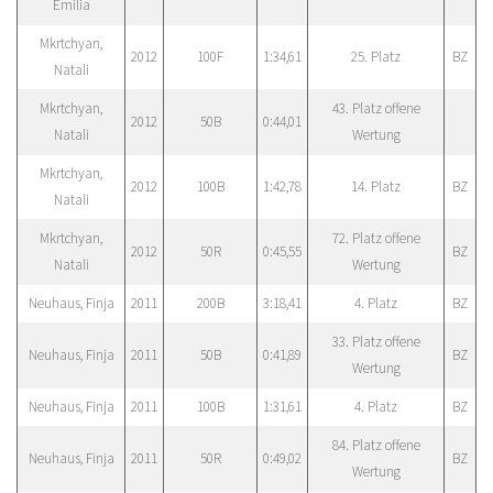
Emilia
Mkrtchyan,
2012
100F
1:34,61
25. Platz
BZ
Natali
Mkrtchyan,
43. Platz offene
2012
50B
0:44,01
Natali
Wertung
Mkrtchyan,
2012
100B
1:42,78
14. Platz
BZ
Natali
Mkrtchyan,
72. Platz offene
2012
50R
0:45,55
BZ
Natali
Wertung
Neuhaus, Finja
2011
200B
3:18,41
4. Platz
BZ
33. Platz offene
Neuhaus, Finja
2011
50B
0:41,89
BZ
Wertung
Neuhaus, Finja
2011
100B
1:31,61
4. Platz
BZ
84. Platz offene
Neuhaus, Finja
2011
50R
0:49,02
BZ
Wertung