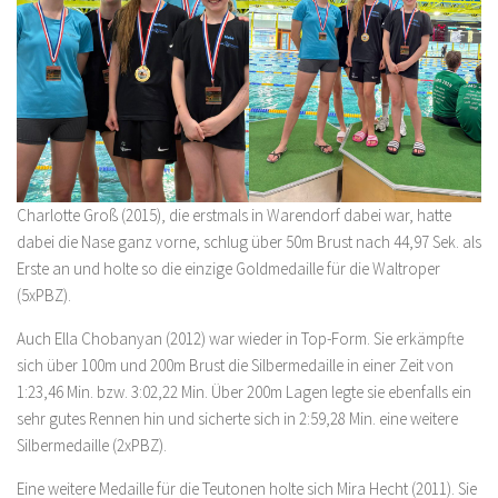
Charlotte Groß (2015), die erstmals in Warendorf dabei war, hatte
dabei die Nase ganz vorne, schlug über 50m Brust nach 44,97 Sek. als
Erste an und holte so die einzige Goldmedaille für die Waltroper
(5xPBZ).
Auch Ella Chobanyan (2012) war wieder in Top-Form. Sie erkämpfte
sich über 100m und 200m Brust die Silbermedaille in einer Zeit von
1:23,46 Min. bzw. 3:02,22 Min. Über 200m Lagen legte sie ebenfalls ein
sehr gutes Rennen hin und sicherte sich in 2:59,28 Min. eine weitere
Silbermedaille (2xPBZ).
Eine weitere Medaille für die Teutonen holte sich Mira Hecht (2011). Sie