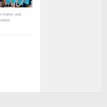
r Hallen- und
mmfest
4