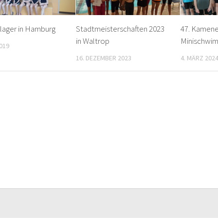
slager in Hamburg
Stadtmeisterschaften 2023
47. Kamene
in Waltrop
Minischwi
2019
16. DEZEMBER 2023
4. MÄRZ 202