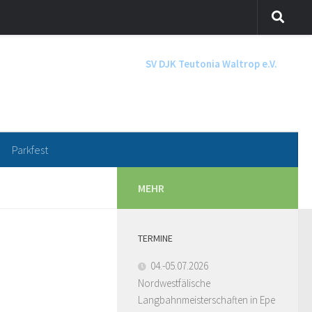
SV DJK Teutonia Waltrop e.V.
Parkfest
MEHR
TERMINE
04.-05.07.2026
Nordwestfälische
Langbahnmeisterschaften in Epe