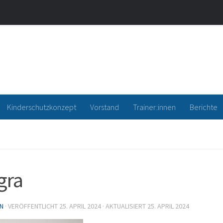
a Waltrop e.V.
Kinderschutzkonzept
Vorstand
Trainer:innen
Berichte
gra
N
· VERÖFFENTLICHT
25. APRIL 2024
· AKTUALISIERT
25. APRIL 2024