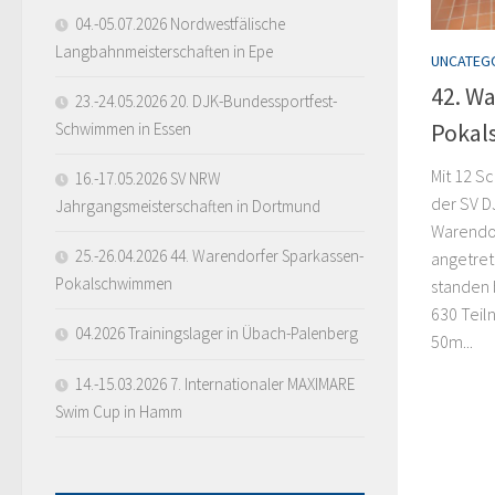
04.-05.07.2026 Nordwestfälische
Langbahnmeisterschaften in Epe
UNCATEG
42. W
23.-24.05.2026 20. DJK-Bundessportfest-
Poka
Schwimmen in Essen
Mit 12 S
16.-17.05.2026 SV NRW
der SV D
Jahrgangsmeisterschaften in Dortmund
Warendo
25.-26.04.2026 44. Warendorfer Sparkassen-
angetret
Pokalschwimmen
standen 
630 Teil
04.2026 Trainingslager in Übach-Palenberg
50m...
14.-15.03.2026 7. Internationaler MAXIMARE
Swim Cup in Hamm