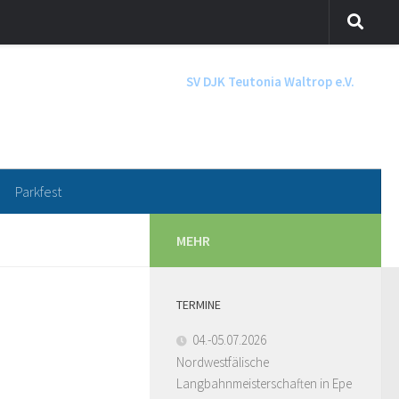
SV DJK Teutonia Waltrop e.V.
Parkfest
MEHR
TERMINE
04.-05.07.2026
Nordwestfälische
Langbahnmeisterschaften in Epe