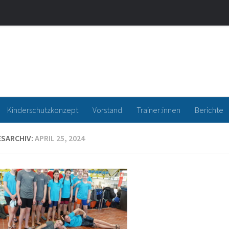
a Waltrop e.V.
Kinderschutzkonzept
Vorstand
Trainer:innen
Berichte
SARCHIV:
APRIL 25, 2024