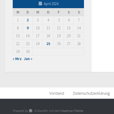
April 2024
M
D
M
D
F
S
S
1
2
3
4
5
6
7
8
9
10
11
12
13
14
15
16
17
18
19
20
21
22
23
24
25
26
27
28
29
30
« Mrz
Jun »
Vorstand
Datenschutzerklärung
Powered by
- Entworfen mit dem
Hueman-Theme