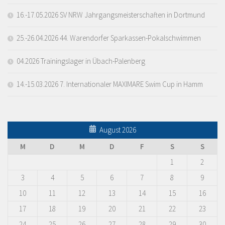
16.-17.05.2026 SV NRW Jahrgangsmeisterschaften in Dortmund
25.-26.04.2026 44. Warendorfer Sparkassen-Pokalschwimmen
04.2026 Trainingslager in Übach-Palenberg
14.-15.03.2026 7. Internationaler MAXIMARE Swim Cup in Hamm
August 2026
M
D
M
D
F
S
S
1
2
3
4
5
6
7
8
9
10
11
12
13
14
15
16
17
18
19
20
21
22
23
24
25
26
27
28
29
30