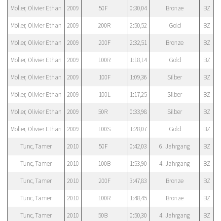
Möller, Olivier Ethan
2009
50F
0:30,04
Bronze
BZ
Möller, Olivier Ethan
2009
200R
2:50,52
Gold
BZ
Möller, Olivier Ethan
2009
200F
2:32,51
Bronze
BZ
Möller, Olivier Ethan
2009
100R
1:18,14
Gold
BZ
Möller, Olivier Ethan
2009
100F
1:09,36
Silber
BZ
Möller, Olivier Ethan
2009
100L
1:17,25
Silber
BZ
Möller, Olivier Ethan
2009
50R
0:33,98
Silber
BZ
Möller, Olivier Ethan
2009
100S
1:28,07
Gold
BZ
Tunc, Tamer
2010
50F
0:42,03
6. Jahrgang
BZ
Tunc, Tamer
2010
100B
1:53,90
4. Jahrgang
BZ
Tunc, Tamer
2010
200F
3:47,83
Bronze
BZ
Tunc, Tamer
2010
100R
1:48,45
Bronze
BZ
Tunc, Tamer
2010
50B
0:50,30
4. Jahrgang
BZ