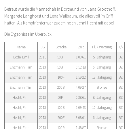
Betreut wurde die Mannschaft in Dortmund von Jana Groothoff,
Margarete Langhorst und Lena Wallbaum, die alles voll im Griff
hatten. Als Kampfrichter war zudem noch Jenni Hecht mit dabei.
Die Ergebnisse im Überblick:
Name
JG
Strecke
Zeit
Pl. / Wertung
+/-
Bode, Emil
2015
50B
1:03,61
5. Jahrgang
BZ
Enzmann, Tim
2013
50B
0:52,18
6. Jahrgang
BZ
Enzmann, Tim
2013
100F
1:59,22
13. Jahrgang
BZ
Enzmann, Tim
2013
200B
4:09,27
Bronze
BZ
Hecht, Finn
2013
50F
0:38,61
8. Jahrgang
BZ
Hecht, Finn
2013
100B
2:09,43
10. Jahrgang
BZ
Hecht, Finn
2013
200F
3:08,01
6. Jahrgang
BZ
Hecht, Finn
2013
100R
1:48,87
Bronze
BZ