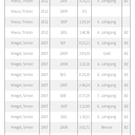
Kiwus, Tristan
2012
200F
3:23,21
9. Jahrgang
BZ
Kiwus, Tristan
2012
100R
DS
Kiwus, Tristan
2012
100F
1:35,14
9. Jahrgang
Kiwus, Tristan
2012
100L
1:46,56
4. Jahrgang
BZ
Kriegel, Simon
2007
50F
0:31,21
8. Jahrgang
BZ
Kriegel, Simon
2007
200R
3:05,55
Gold
BZ
Kriegel, Simon
2007
100B
1:22,16
4. Jahrgang
BZ
Kriegel, Simon
2007
50S
0:35,19
8. Jahrgang
BZ
Kriegel, Simon
2007
200F
2:48,24
4. Jahrgang
BZ
Kriegel, Simon
2007
50B
0:37,29
7. Jahrgang
BZ
Kriegel, Simon
2007
100F
1:12,99
6. Jahrgang
BZ
Kriegel, Simon
2007
100L
1:18,31
8. Jahrgang
BZ
Kriegel, Simon
2007
200B
3:02,71
Bronze
BZ