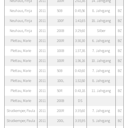
Neuhaus, Finja
2011
100R
2:02,38
14. Jahrgang
Neuhaus, Finja
2011
50B
0:45,56
8. Jahrgang
BZ
Neuhaus, Finja
2011
100F
1:41,65
18. Jahrgang
BZ
Neuhaus, Finja
2011
200B
3:29,60
Silber
BZ
Plettau, Marie
2011
200R
3:30,30
6. Jahrgang
BZ
Plettau, Marie
2011
100B
1:37,38
7. Jahrgang
BZ
Plettau, Marie
2011
100R
1:36,16
10. Jahrgang
BZ
Plettau, Marie
2011
50B
0:43,60
7. Jahrgang
BZ
Plettau, Marie
2011
100L
1:32,80
8. Jahrgang
Plettau, Marie
2011
50R
0:43,18
11. Jahrgang
BZ
Plettau, Marie
2011
200B
DS
Stratkemper, Paula
2011
200R
3:35,60
7. Jahrgang
BZ
Stratkemper, Paula
2011
200L
3:35,95
5. Jahrgang
BZ