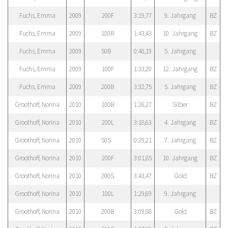
Fuchs, Emma
2009
200F
3:19,77
9. Jahrgang
BZ
Fuchs, Emma
2009
100R
1:43,43
10. Jahrgang
BZ
Fuchs, Emma
2009
50B
0:46,19
5. Jahrgang
Fuchs, Emma
2009
100F
1:33,20
12. Jahrgang
BZ
Fuchs, Emma
2009
200B
3:32,75
5. Jahrgang
BZ
Groothoff, Norina
2010
100B
1:26,27
Silber
BZ
Groothoff, Norina
2010
200L
3:18,63
4. Jahrgang
BZ
Groothoff, Norina
2010
50S
0:39,21
7. Jahrgang
BZ
Groothoff, Norina
2010
200F
3:01,85
10. Jahrgang
BZ
Groothoff, Norina
2010
200S
3:43,47
Gold
BZ
Groothoff, Norina
2010
100L
1:29,69
9. Jahrgang
Groothoff, Norina
2010
200B
3:09,88
Gold
BZ