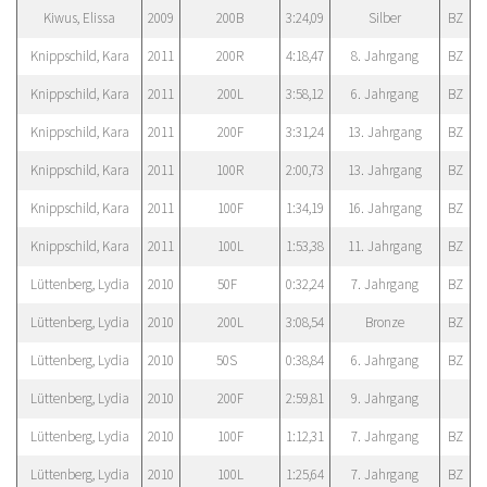
Kiwus, Elissa
2009
200B
3:24,09
Silber
BZ
Knippschild, Kara
2011
200R
4:18,47
8. Jahrgang
BZ
Knippschild, Kara
2011
200L
3:58,12
6. Jahrgang
BZ
Knippschild, Kara
2011
200F
3:31,24
13. Jahrgang
BZ
Knippschild, Kara
2011
100R
2:00,73
13. Jahrgang
BZ
Knippschild, Kara
2011
100F
1:34,19
16. Jahrgang
BZ
Knippschild, Kara
2011
100L
1:53,38
11. Jahrgang
BZ
Lüttenberg, Lydia
2010
50F
0:32,24
7. Jahrgang
BZ
Lüttenberg, Lydia
2010
200L
3:08,54
Bronze
BZ
Lüttenberg, Lydia
2010
50S
0:38,84
6. Jahrgang
BZ
Lüttenberg, Lydia
2010
200F
2:59,81
9. Jahrgang
Lüttenberg, Lydia
2010
100F
1:12,31
7. Jahrgang
BZ
Lüttenberg, Lydia
2010
100L
1:25,64
7. Jahrgang
BZ