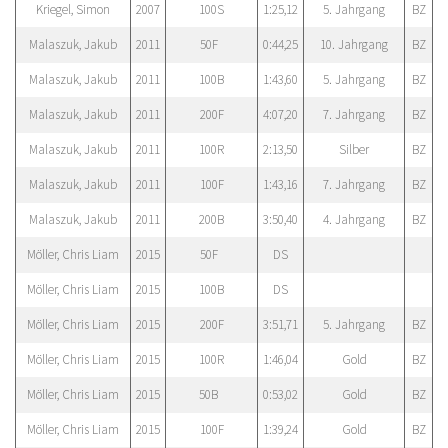
Kriegel, Simon
2007
100S
1:25,12
5. Jahrgang
BZ
Malaszuk, Jakub
2011
50F
0:44,25
10. Jahrgang
BZ
Malaszuk, Jakub
2011
100B
1:43,60
5. Jahrgang
BZ
Malaszuk, Jakub
2011
200F
4:07,20
7. Jahrgang
BZ
Malaszuk, Jakub
2011
100R
2:13,50
Silber
BZ
Malaszuk, Jakub
2011
100F
1:43,16
7. Jahrgang
BZ
Malaszuk, Jakub
2011
200B
3:50,40
4. Jahrgang
BZ
Möller, Chris Liam
2015
50F
DS
Möller, Chris Liam
2015
100B
DS
Möller, Chris Liam
2015
200F
3:51,71
5. Jahrgang
BZ
Möller, Chris Liam
2015
100R
1:46,04
Gold
BZ
Möller, Chris Liam
2015
50B
0:53,02
Gold
BZ
Möller, Chris Liam
2015
100F
1:39,24
Gold
BZ