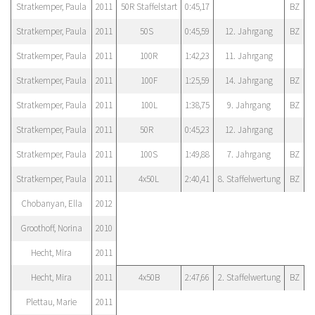
Stratkemper, Paula
2011
50R Staffelstart
0:45,17
BZ
Stratkemper, Paula
2011
50S
0:45,59
12. Jahrgang
BZ
Stratkemper, Paula
2011
100R
1:42,23
11. Jahrgang
Stratkemper, Paula
2011
100F
1:25,59
14. Jahrgang
BZ
Stratkemper, Paula
2011
100L
1:38,75
9. Jahrgang
BZ
Stratkemper, Paula
2011
50R
0:45,23
12. Jahrgang
Stratkemper, Paula
2011
100S
1:49,88
7. Jahrgang
BZ
Stratkemper, Paula
2011
4x50L
2:40,41
8. Staffelwertung
BZ
Chobanyan, Ella
2012
Groothoff, Norina
2010
Hecht, Mira
2011
Hecht, Mira
2011
4x50B
2:47,66
2. Staffelwertung
BZ
Plettau, Marie
2011