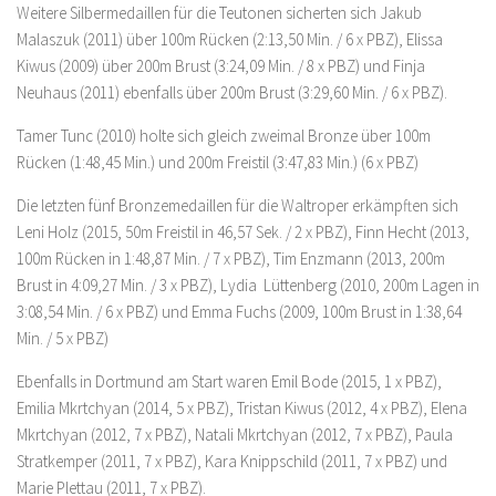
Weitere Silbermedaillen für die Teutonen sicherten sich Jakub
Malaszuk (2011) über 100m Rücken (2:13,50 Min. / 6 x PBZ), Elissa
Kiwus (2009) über 200m Brust (3:24,09 Min. / 8 x PBZ) und Finja
Neuhaus (2011) ebenfalls über 200m Brust (3:29,60 Min. / 6 x PBZ).
Tamer Tunc (2010) holte sich gleich zweimal Bronze über 100m
Rücken (1:48,45 Min.) und 200m Freistil (3:47,83 Min.) (6 x PBZ)
Die letzten fünf Bronzemedaillen für die Waltroper erkämpften sich
Leni Holz (2015, 50m Freistil in 46,57 Sek. / 2 x PBZ), Finn Hecht (2013,
100m Rücken in 1:48,87 Min. / 7 x PBZ), Tim Enzmann (2013, 200m
Brust in 4:09,27 Min. / 3 x PBZ), Lydia Lüttenberg (2010, 200m Lagen in
3:08,54 Min. / 6 x PBZ) und Emma Fuchs (2009, 100m Brust in 1:38,64
Min. / 5 x PBZ)
Ebenfalls in Dortmund am Start waren Emil Bode (2015, 1 x PBZ),
Emilia Mkrtchyan (2014, 5 x PBZ), Tristan Kiwus (2012, 4 x PBZ), Elena
Mkrtchyan (2012, 7 x PBZ), Natali Mkrtchyan (2012, 7 x PBZ), Paula
Stratkemper (2011, 7 x PBZ), Kara Knippschild (2011, 7 x PBZ) und
Marie Plettau (2011, 7 x PBZ).