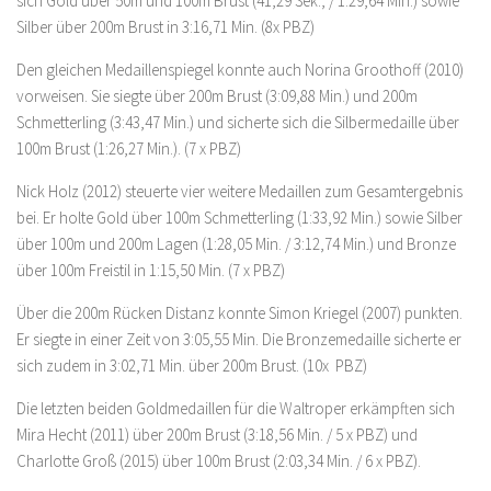
sich Gold über 50m und 100m Brust (41,29 Sek., / 1:29,64 Min.) sowie
Silber über 200m Brust in 3:16,71 Min. (8x PBZ)
Den gleichen Medaillenspiegel konnte auch Norina Groothoff (2010)
vorweisen. Sie siegte über 200m Brust (3:09,88 Min.) und 200m
Schmetterling (3:43,47 Min.) und sicherte sich die Silbermedaille über
100m Brust (1:26,27 Min.). (7 x PBZ)
Nick Holz (2012) steuerte vier weitere Medaillen zum Gesamtergebnis
bei. Er holte Gold über 100m Schmetterling (1:33,92 Min.) sowie Silber
über 100m und 200m Lagen (1:28,05 Min. / 3:12,74 Min.) und Bronze
über 100m Freistil in 1:15,50 Min. (7 x PBZ)
Über die 200m Rücken Distanz konnte Simon Kriegel (2007) punkten.
Er siegte in einer Zeit von 3:05,55 Min. Die Bronzemedaille sicherte er
sich zudem in 3:02,71 Min. über 200m Brust. (10x PBZ)
Die letzten beiden Goldmedaillen für die Waltroper erkämpften sich
Mira Hecht (2011) über 200m Brust (3:18,56 Min. / 5 x PBZ) und
Charlotte Groß (2015) über 100m Brust (2:03,34 Min. / 6 x PBZ).