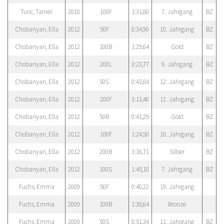
Tunc, Tamer
2010
100F
1:31,80
7. Jahrgang
BZ
Chobanyan, Ella
2012
50F
0:34,90
10. Jahrgang
BZ
Chobanyan, Ella
2012
100B
1:29,64
Gold
BZ
Chobanyan, Ella
2012
200L
3:23,77
9. Jahrgang
BZ
Chobanyan, Ella
2012
50S
0:43,84
12. Jahrgang
BZ
Chobanyan, Ella
2012
200F
3:13,46
12. Jahrgang
BZ
Chobanyan, Ella
2012
50B
0:41,29
Gold
BZ
Chobanyan, Ella
2012
100F
1:24,50
10. Jahrgang
BZ
Chobanyan, Ella
2012
200B
3:16,71
Silber
BZ
Chobanyan, Ella
2012
100S
1:45,10
7. Jahrgang
BZ
Fuchs, Emma
2009
50F
0:40,22
19. Jahrgang
Fuchs, Emma
2009
100B
1:38,64
Bronze
Fuchs, Emma
2009
50S
0:51,34
11. Jahrgang
BZ