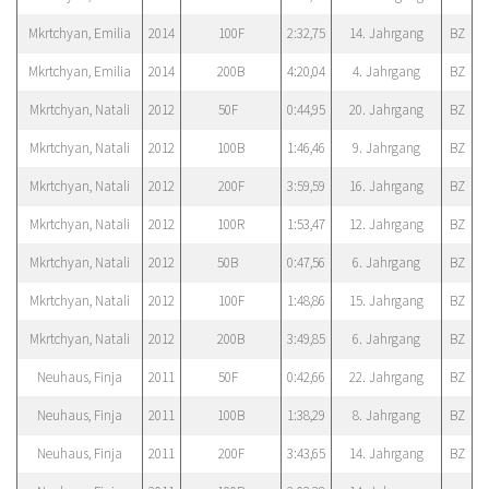
Mkrtchyan, Emilia
2014
100F
2:32,75
14. Jahrgang
BZ
Mkrtchyan, Emilia
2014
200B
4:20,04
4. Jahrgang
BZ
Mkrtchyan, Natali
2012
50F
0:44,95
20. Jahrgang
BZ
Mkrtchyan, Natali
2012
100B
1:46,46
9. Jahrgang
BZ
Mkrtchyan, Natali
2012
200F
3:59,59
16. Jahrgang
BZ
Mkrtchyan, Natali
2012
100R
1:53,47
12. Jahrgang
BZ
Mkrtchyan, Natali
2012
50B
0:47,56
6. Jahrgang
BZ
Mkrtchyan, Natali
2012
100F
1:48,86
15. Jahrgang
BZ
Mkrtchyan, Natali
2012
200B
3:49,85
6. Jahrgang
BZ
Neuhaus, Finja
2011
50F
0:42,66
22. Jahrgang
BZ
Neuhaus, Finja
2011
100B
1:38,29
8. Jahrgang
BZ
Neuhaus, Finja
2011
200F
3:43,65
14. Jahrgang
BZ