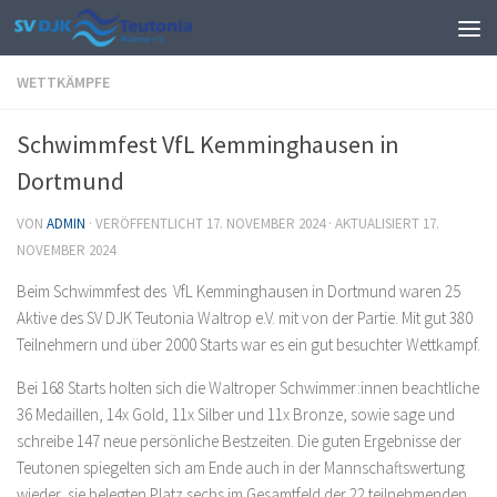
Zum Inhalt springen
WETTKÄMPFE
Schwimmfest VfL Kemminghausen in
Dortmund
VON
ADMIN
· VERÖFFENTLICHT
17. NOVEMBER 2024
· AKTUALISIERT
17.
NOVEMBER 2024
Beim Schwimmfest des VfL Kemminghausen in Dortmund waren 25
Aktive des SV DJK Teutonia Waltrop e.V. mit von der Partie. Mit gut 380
Teilnehmern und über 2000 Starts war es ein gut besuchter Wettkampf.
Bei 168 Starts holten sich die Waltroper Schwimmer:innen beachtliche
36 Medaillen, 14x Gold, 11x Silber und 11x Bronze, sowie sage und
schreibe 147 neue persönliche Bestzeiten. Die guten Ergebnisse der
Teutonen spiegelten sich am Ende auch in der Mannschaftswertung
wieder, sie belegten Platz sechs im Gesamtfeld der 22 teilnehmenden