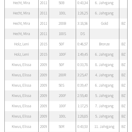
Hecht, Mira
2011
50B
0:43,34
6. Jahrgang
Hecht, Mira
2011
100L
1:26,25
6. Jahrgang
Hecht, Mira
2011
200B
3:18,56
Gold
BZ
Hecht, Mira
2011
100S
DS
Holz, Leni
2015
50F
0:46,57
Bronze
BZ
Holz, Leni
2015
100F
1:49,45
6. Jahrgang
BZ
Kiwus, Elissa
2009
50F
0:33,78
8. Jahrgang
BZ
Kiwus, Elissa
2009
200R
3:25,47
4. Jahrgang
BZ
Kiwus, Elissa
2009
50S
0:39,47
6. Jahrgang
BZ
Kiwus, Elissa
2009
200F
2:55,40
5. Jahrgang
BZ
Kiwus, Elissa
2009
100F
1:17,25
7. Jahrgang
BZ
Kiwus, Elissa
2009
100L
1:28,85
5. Jahrgang
BZ
Kiwus, Elissa
2009
50R
0:43,53
11. Jahrgang
BZ