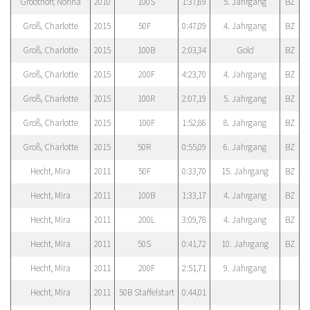
Groothoff, Norina
2010
100S
1:37,69
5. Jahrgang
BZ
Groß, Charlotte
2015
50F
0:47,09
4. Jahrgang
BZ
Groß, Charlotte
2015
100B
2:03,34
Gold
BZ
Groß, Charlotte
2015
200F
4:23,70
4. Jahrgang
BZ
Groß, Charlotte
2015
100R
2:07,19
5. Jahrgang
BZ
Groß, Charlotte
2015
100F
1:52,86
8. Jahrgang
BZ
Groß, Charlotte
2015
50R
0:55,09
6. Jahrgang
BZ
Hecht, Mira
2011
50F
0:33,70
15. Jahrgang
BZ
Hecht, Mira
2011
100B
1:33,17
4. Jahrgang
BZ
Hecht, Mira
2011
200L
3:09,78
4. Jahrgang
BZ
Hecht, Mira
2011
50S
0:41,72
10. Jahrgang
BZ
Hecht, Mira
2011
200F
2:51,71
9. Jahrgang
Hecht, Mira
2011
50B Staffelstart
0:44,01