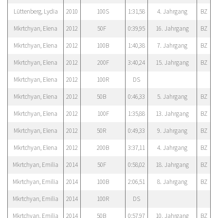
Lüttenberg, Lydia
2010
100S
1:31,58
4. Jahrgang
BZ
Mkrtchyan, Elena
2012
50F
0:39,95
16. Jahrgang
BZ
Mkrtchyan, Elena
2012
100B
1:40,38
7. Jahrgang
BZ
Mkrtchyan, Elena
2012
200F
3:40,24
15. Jahrgang
BZ
Mkrtchyan, Elena
2012
100R
DS
Mkrtchyan, Elena
2012
50B
0:46,33
5. Jahrgang
BZ
Mkrtchyan, Elena
2012
100F
1:35,88
13. Jahrgang
BZ
Mkrtchyan, Elena
2012
50R
0:49,33
9. Jahrgang
BZ
Mkrtchyan, Elena
2012
200B
3:37,11
4. Jahrgang
BZ
Mkrtchyan, Emilia
2014
50F
0:58,02
18. Jahrgang
BZ
Mkrtchyan, Emilia
2014
100B
2:06,51
8. Jahrgang
BZ
Mkrtchyan, Emilia
2014
100R
DS
Mkrtchyan, Emilia
2014
50B
0:57,97
10. Jahrgang
BZ