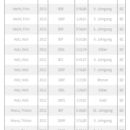
Hecht, Finn
2013
50B
0:58,88
9. Jahrgang
BZ
Hecht, Finn
2013
100F
1:26,61
9. Jahrgang
BZ
Hecht, Finn
2013
50R
0:54,04
6. Jahrgang
BZ
Holz, Nick
2012
50F
0:33,58
4. Jahrgang
BZ
Holz, Nick
2012
200L
3:12,74
Silber
BZ
Holz, Nick
2012
50S
0:41,97
4. Jahrgang
BZ
Holz, Nick
2012
200F
2:53,60
7. Jahrgang
BZ
Holz, Nick
2012
100F
1:15,50
Bronze
BZ
Holz, Nick
2012
100L
1:28,05
Silber
BZ
Holz, Nick
2012
100S
1:33,92
Gold
BZ
Kiwus, Tristan
2012
50F
0:38,60
10. Jahrgang
BZ
Kiwus, Tristan
2012
200R
3:51,00
5. Jahrgang
BZ