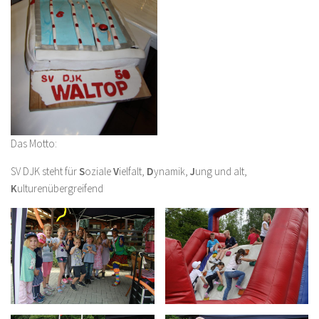
Das Motto:
SV DJK steht für
S
oziale
V
ielfalt,
D
ynamik,
J
ung und alt,
K
ulturenübergreifend