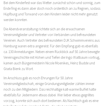
Bei dem Kinderfest war das Wetter zunächst schön und sonnig, zum
Ende fing es dann aber doch noch ordentlich an zu Regnen, sodass
Hüpfburg und Torwand von den Kindern leider nicht mehr genutzt
werden konnten.
Die Abendveranstaltung richtete sich an die erwachsenen
Vereinsmitglieder und Vertreter von Verbänden und befreundeten
Vereinen. Auch Vertreter des befreundeten DJK Schwimmvereins aus
Hamburg waren extra angereist. Für den Empfang gab es ebenfalls
ca. 130 Anmeldungen. Neben einem Rückblick auf 50 Jahre bewegte
Vereinsgeschichte mit Höhen und Tiefen die Ingo Wallbaum vortrug,
kamen auch Bürgermeisterin Nicole Moenikes, Heinz Budde und
Gisela Bienk zu Wort.
Im Anschluss gab es noch Ehrungen für 50 Jahre
Vereinsmitgliedschaft, einige Gründungsmitglieder zählen immer
noch zu den Mitgliedern. Das reichhaltige kalt-warme Buffet hatte
ebebfalls für Jedermann etwas dabei. Wer lieber etwas gegrilltes
vorzog, konnte sich auch dort bedienen. Als Nachtisch gab es eine